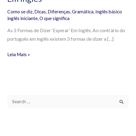
Como se diz
,
Dicas
,
Diferenças
,
Gramática
,
Inglês básico
inglês iniciante
,
O que significa
As 3 Formas de Dizer ‘Esperar’ Em Inglês. Ao contrário do
português em inglês existem 3 formas de dizer a […]
Leia Mais »
P
e
s
q