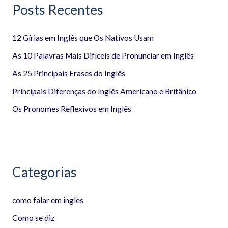
Posts Recentes
u
i
12 Gírias em Inglês que Os Nativos Usam
s
a
As 10 Palavras Mais Difíceis de Pronunciar em Inglês
r
As 25 Principais Frases do Inglês
p
Principais Diferenças do Inglês Americano e Britânico
o
Os Pronomes Reflexivos em Inglês
r
:
Categorias
como falar em ingles
Como se diz