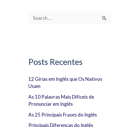
P
e
s
q
u
Posts Recentes
i
s
12 Gírias em Inglês que Os Nativos
Usam
a
r
As 10 Palavras Mais Difíceis de
Pronunciar em Inglês
p
As 25 Principais Frases do Inglês
o
Principais Diferenças do Inglês
r