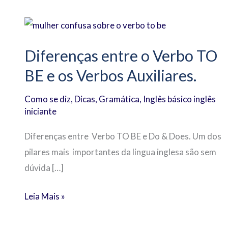
Diferenças
entre
Diferenças entre o Verbo TO
o
Verbo
BE e os Verbos Auxiliares.
TO
Como se diz
,
Dicas
,
Gramática
,
Inglês básico inglês
BE
iniciante
e
os
Diferenças entre Verbo TO BE e Do & Does. Um dos
Verbos
pilares mais importantes da lingua inglesa são sem
Auxiliares.
dúvida […]
Leia Mais »