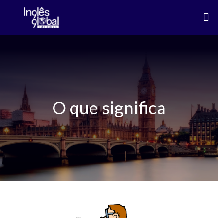
Ir
Me
para
o
conteúdo
O que significa
5