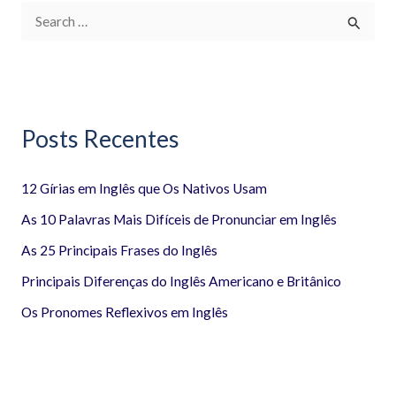
P
e
s
q
Posts Recentes
u
i
12 Gírias em Inglês que Os Nativos Usam
s
a
As 10 Palavras Mais Difíceis de Pronunciar em Inglês
r
As 25 Principais Frases do Inglês
p
Principais Diferenças do Inglês Americano e Britânico
o
Os Pronomes Reflexivos em Inglês
r
: