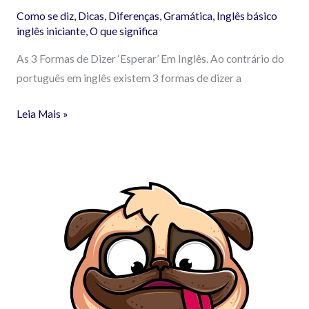
Como se diz
,
Dicas
,
Diferenças
,
Gramática
,
Inglês básico
inglês iniciante
,
O que significa
As 3 Formas de Dizer ‘Esperar’ Em Inglês. Ao contrário do
português em inglês existem 3 formas de dizer a
Leia Mais »
Much
Many
A
Lot
of
e
Very