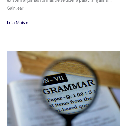
Gain, ear
Leia Mais »
Verbos
Auxiliares
Do
e
Does.