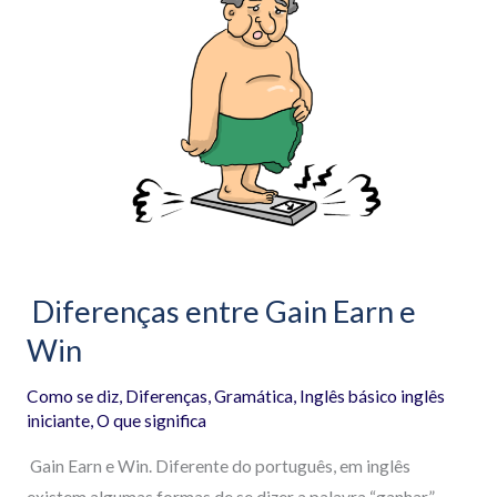
entre
Gain
Earn
e
Win
Diferenças entre Gain Earn e
Win
Como se diz
,
Diferenças
,
Gramática
,
Inglês básico inglês
iniciante
,
O que significa
Gain Earn e Win. Diferente do português, em inglês
existem algumas formas de se dizer a palavra “ganhar”.