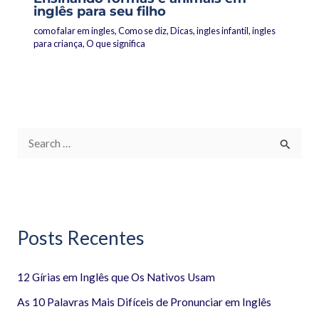
inglês para seu filho
como falar em ingles
,
Como se diz
,
Dicas
,
ingles infantil
,
ingles
para criança
,
O que significa
P
e
s
q
Posts Recentes
u
i
12 Gírias em Inglês que Os Nativos Usam
s
a
As 10 Palavras Mais Difíceis de Pronunciar em Inglês