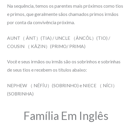
Na sequência, temos os parentes mais próximos como tios
e primos, que geralmente sãos chamados primos irmãos
por conta da convivência próxima.
AUNT
（
ÂNT
）
(TIA) / UNCLE
（
ÂNCÔL
）
(TIO) /
COUSIN
（
KÂZIN
）
(PRIMO/ PRIMA)
Você e seus irmãos ou irmãs são os sobrinhos e sobrinhas
de seus tios e recebem os títulos abaixo:
NEPHEW
（
NÉFÍU
）
(SOBRINHO) e
NIECE
（
NÍCI
）
(SOBRINHA)
Família Em Inglês