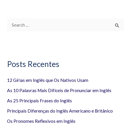
P
e
s
q
Posts Recentes
u
i
12 Gírias em Inglês que Os Nativos Usam
s
a
As 10 Palavras Mais Difíceis de Pronunciar em Inglês
r
As 25 Principais Frases do Inglês
p
Principais Diferenças do Inglês Americano e Britânico
o
Os Pronomes Reflexivos em Inglês
r