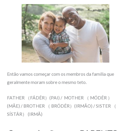
Então vamos começar com os membros da família que
geralmente moram sobre o mesmo teto.
FATHER
（
FÁDÊR
）
(PAI) / MOTHER
（
MÓDÊR
）
(MÃE) / BROTHER
（
BRÓDÊR
）
(IRMÃO) / SISTER
（
SÍSTÂR
）
(IRMÃ)