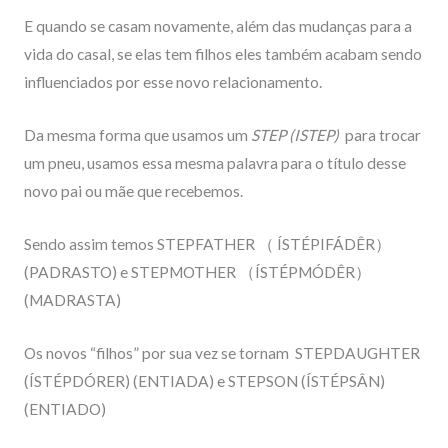
E quando se casam novamente, além das mudanças para a
vida do casal, se elas tem filhos eles também acabam sendo
influenciados por esse novo relacionamento.
Da mesma forma que usamos um
STEP (ISTEP)
para trocar
um pneu, usamos essa mesma palavra para o título desse
novo pai ou mãe que recebemos.
Sendo assim temos
STEPFATHER
（
ÍSTÉPIFÁDÊR
）
(PADRASTO) e
STEPMOTHER
（
ÍSTÉPMÓDÊR
）
(MADRASTA)
Os novos “filhos” por sua vez se tornam
STEPDAUGHTER
(ÍSTÉPDÓRER)
(ENTIADA) e
STEPSON
(ÍSTÉPSÂN)
(ENTIADO)