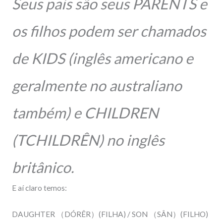
Seus pais são seus PARENTS e
os filhos podem ser chamados
de KIDS (inglês americano e
geralmente no australiano
também) e CHILDREN
(TCHILDRÊN) no inglês
britânico.
E aí claro temos:
DAUGHTER
（
DÓRÊR
）
(FILHA) / SON
（
SÂN
）
(FILHO)