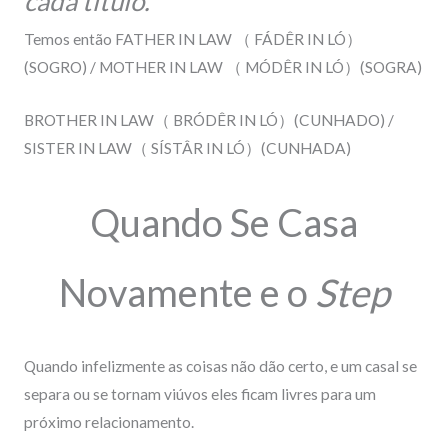
cada título.
Temos então
FATHER IN LAW
（
FÁDÊR IN LÓ
）
(SOGRO) / MOTHER IN LAW
（
MÓDÊR IN LÓ
）
(SOGRA)
BROTHER IN LAW
（
BRÓDÊR IN LÓ
）
(CUNHADO) /
SISTER IN LAW
（
SÍSTÂR IN LÓ
）
(CUNHADA)
Quando Se Casa
Novamente e o
Step
Quando infelizmente as coisas não dão certo, e um casal se
separa ou se tornam viúvos eles ficam livres para um
próximo relacionamento.