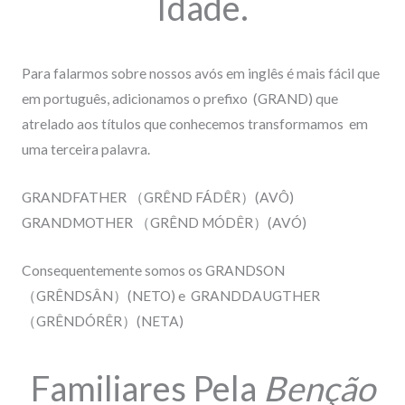
Idade.
Para falarmos sobre nossos avós em inglês é mais fácil que
em português, adicionamos o prefixo (GRAND) que
atrelado aos títulos que conhecemos transformamos em
uma terceira palavra.
GRANDFATHER
（
GRÊND FÁDÊR
）
(AVÔ)
GRANDMOTHER
（
GRÊND MÓDÊR
）
(AVÓ)
Consequentemente somos os
GRANDSON
（
GRÊNDSÂN
）
(NETO) e
GRANDDAUGTHER
（
GRÊNDÓRÊR
）
(NETA)
Familiares Pela
Benção