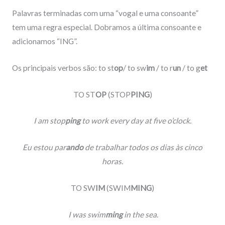
Palavras terminadas com uma “vogal e uma consoante”
tem uma regra especial. Dobramos a última consoante e
adicionamos “ING”.
Os principais verbos são: to st
op
/ to sw
im
/ to r
un
/ to g
et
TO ST
OP
(STOP
PING
)
I am stop
ping
to work every day at five o’clock.
Eu estou par
ando
de trabalhar todos os dias às cinco
horas.
TO SW
IM
(SWIM
MING
)
I was swim
ming
in the sea.