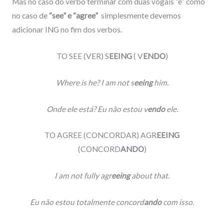
Mas no caso do verbo terminar com duas vogais “e” como
no caso de
“see” e “agree”
simplesmente devemos
adicionar ING no fim dos verbos.
TO SEE (VER) S
EEING
( V
ENDO
)
Where is he? I am not s
eeing
him.
Onde ele está? Eu não estou v
endo
ele.
TO AGREE (CONCORDAR) AGR
EEING
(CONCORD
ANDO
)
I am not fully agr
eeing
about that.
Eu não estou totalmente concord
ando
com isso.