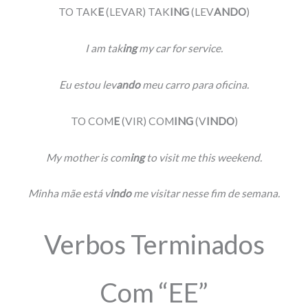
TO TAK
E
(LEVAR) TAK
ING
(LEV
ANDO
)
I am tak
ing
my car for service.
Eu estou lev
ando
meu carro para oficina.
TO COM
E
(VIR) COM
ING
(V
INDO
)
My mother is com
ing
to visit me this weekend.
Minha mãe está v
indo
me visitar nesse fim de semana.
Verbos Terminados
Com “EE”