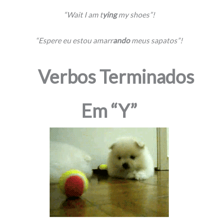
“Wait I am t
ying
my shoes”!
“Espere eu estou amarr
ando
meus sapatos”!
Verbos Terminados
Em “Y”