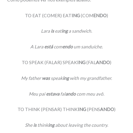
TO EAT (COMER) EAT
ING
(COM
ENDO
)
Lara
is
eat
ing
a sandwich.
A Lara
está
com
endo
um sanduíche.
TO SPEAK (FALAR) SPEAK
ING
(FAL
ANDO
)
My father
was
speak
ing
with my grandfather.
Meu pai
estava
fal
ando
com meu avô.
TO THINK (PENSAR) THINK
ING
(PENS
ANDO
)
She
is
think
ing
about leaving the country.