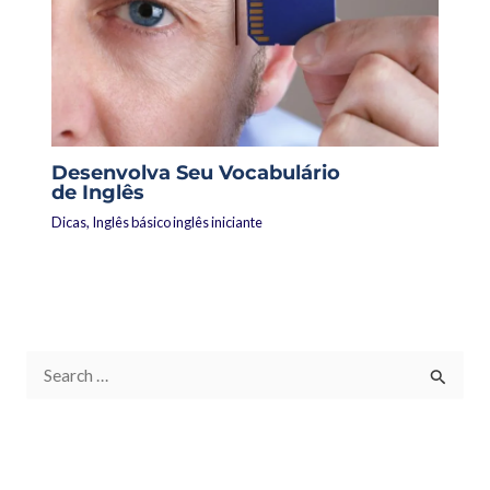
Desenvolva Seu Vocabulário
de Inglês
Dicas
,
Inglês básico inglês iniciante
P
e
s
q