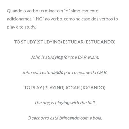
Quando o verbo terminar em “Y” simplesmente
adicionamos “ING” ao verbo, como no caso dos verbos to
play e to study.
TO STUD
Y
(STUDY
ING
) ESTUDAR (ESTUD
ANDO
)
John is stud
ying
for the BAR exam.
John está estud
ando
para o exame da OAB.
TO PLA
Y
(PLAY
ING
) JOGAR (JOG
ANDO
)
The dog is pla
ying
with the ball.
O cachorro está brinc
ando
com a bola.