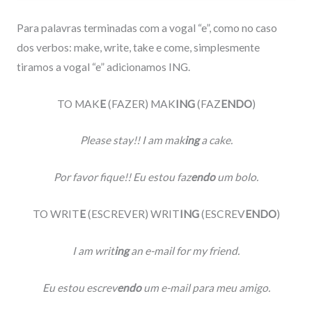
Para palavras terminadas com a vogal “e”, como no caso
dos verbos: make, write, take e come, simplesmente
tiramos a vogal “e” adicionamos ING.
TO MAK
E
(FAZER) MAK
ING
(FAZ
ENDO
)
Please stay!! I am mak
ing
a cake.
Por favor fique!! Eu estou faz
endo
um bolo.
TO WRIT
E
(ESCREVER) WRIT
ING
(ESCREV
ENDO
)
I am writ
ing
an e-mail for my friend.
Eu estou escrev
endo
um e-mail para meu amigo.