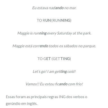
Eu estava nad
ando
no mar.
TO R
UN
(RUN
NING
)
Maggie is run
ning
every Saturday at the park.
Maggie está corr
endo
todos os sábados no parque.
TO G
ET
(GET
TING
)
Let’s go! I am get
ting
cold!
Vamos!! Eu estou fic
ando
com frio!
Essas foram as principais regras ING dos verbos o
gerúndio em inglês.