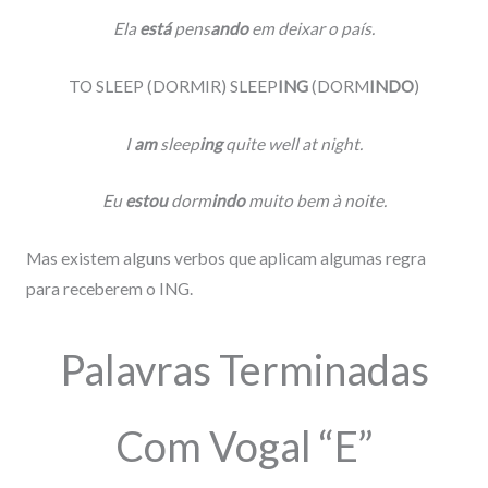
Ela
está
pens
ando
em deixar o país.
TO SLEEP (DORMIR) SLEEP
ING
(DORM
INDO
)
I
am
sleep
ing
quite well at night.
Eu
estou
dorm
indo
muito bem à noite.
Mas existem alguns verbos que aplicam algumas regra
para receberem o ING.
Palavras Terminadas
Com Vogal “E”