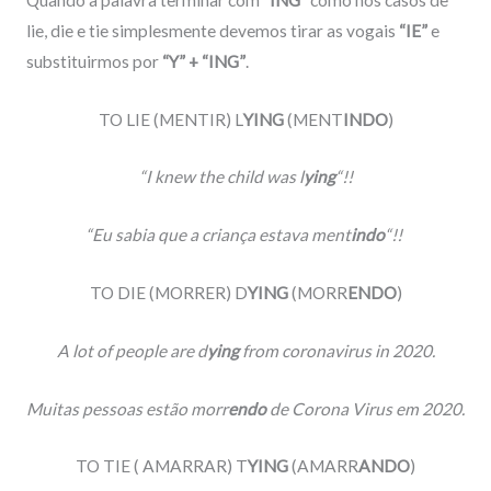
lie, die e tie simplesmente devemos tirar as vogais
“IE”
e
substituirmos por
“Y” + “ING”
.
TO LIE (MENTIR) L
YING
(MENT
INDO
)
“I knew the child was l
ying
“!!
“Eu sabia que a criança estava ment
indo
“!!
TO DIE (MORRER) D
YING
(MORR
ENDO
)
A lot of people are d
ying
from coronavirus in 2020.
Muitas pessoas estão morr
endo
de Corona Virus em 2020.
TO TIE ( AMARRAR) T
YING
(AMARR
ANDO
)