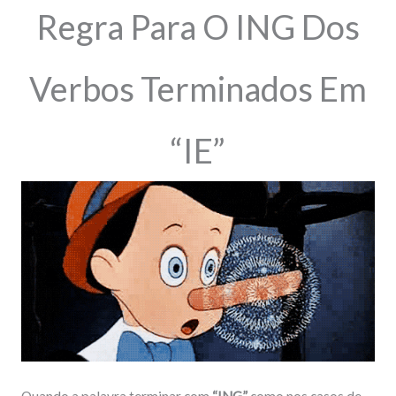
Regra Para O ING Dos
Verbos Terminados Em
“IE”
Quando a palavra terminar com
“ING”
como nos casos de