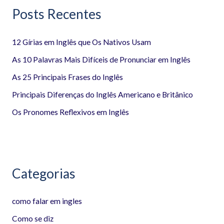
Posts Recentes
u
i
12 Gírias em Inglês que Os Nativos Usam
s
a
As 10 Palavras Mais Difíceis de Pronunciar em Inglês
r
As 25 Principais Frases do Inglês
p
Principais Diferenças do Inglês Americano e Britânico
o
Os Pronomes Reflexivos em Inglês
r
:
Categorias
como falar em ingles
Como se diz