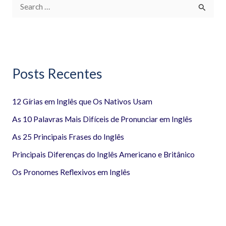
P
e
s
q
Posts Recentes
u
i
12 Gírias em Inglês que Os Nativos Usam
s
a
As 10 Palavras Mais Difíceis de Pronunciar em Inglês
r
As 25 Principais Frases do Inglês
p
Principais Diferenças do Inglês Americano e Britânico
o
Os Pronomes Reflexivos em Inglês
r
: