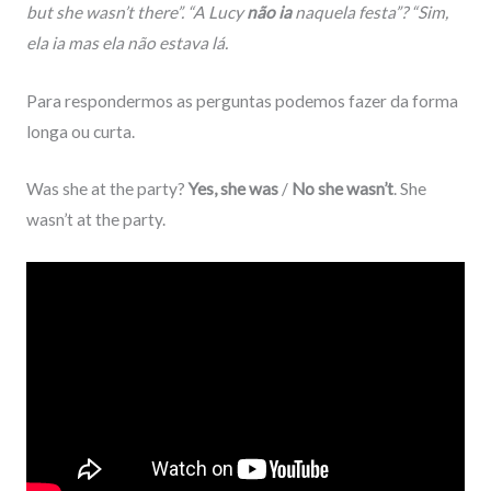
but she
wasn’t
there”. “A Lucy
não ia
naquela festa”? “Sim,
ela ia mas ela não estava lá.
Para respondermos as perguntas podemos fazer da forma
longa ou curta.
Was
she at the party?
Yes, she
was
/
No she
wasn’t
. She
wasn’t
at the party.