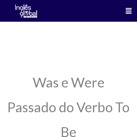
Ir
Men
para
o
conteúdo
Was e Were Passado do Verbo To
Be
Gramática
,
Inglês básico inglês iniciante
,
O que significa
Was e Were
Passado do Verbo To
Be