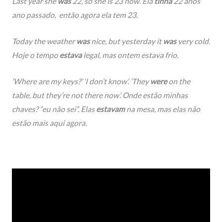
Last year she
was
22, so she is 23 now. Ela
tinha
22 anos
ano passado, então agora ela tem 23.
Today the weather
was
nice, but yesterday it
was
very cold.
Hoje o tempo
estava
legal, mas ontem estava frio.
‘Where are my keys?’ ‘I don’t know’. ‘They
were
on the
table, but they’re not there now’. Onde estão minhas
chaves? “eu não sei”. Elas
estavam
na mesa, mas elas não
estão mais aqui agora.