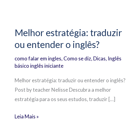
Melhor
estratégia:
Melhor estratégia: traduzir
traduzir
ou entender o inglês?
ou
entender
como falar em ingles
,
Como se diz
,
Dicas
,
Inglês
o
básico inglês iniciante
inglês?
Melhor estratégia: traduzir ou entender o inglês?
Post by teacher Nelisse Descubra a melhor
estratégia para os seus estudos, traduzir […]
Leia Mais »