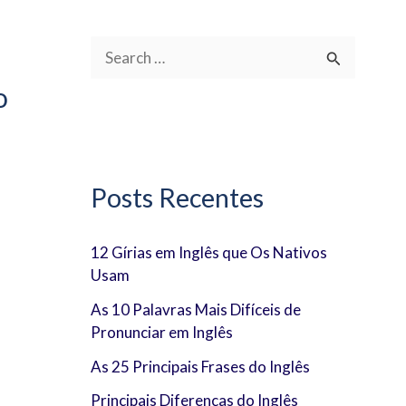
P
o
e
s
q
u
Posts Recentes
i
s
12 Gírias em Inglês que Os Nativos
Usam
a
r
As 10 Palavras Mais Difíceis de
Pronunciar em Inglês
p
As 25 Principais Frases do Inglês
o
Principais Diferenças do Inglês
r