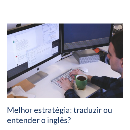
Melhor
estratégia:
traduzir
ou
entender
o
inglês?
Melhor estratégia: traduzir ou
entender o inglês?