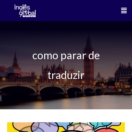
Ir
Men
para
o
conteúdo
como parar de
traduzir
Roteiro