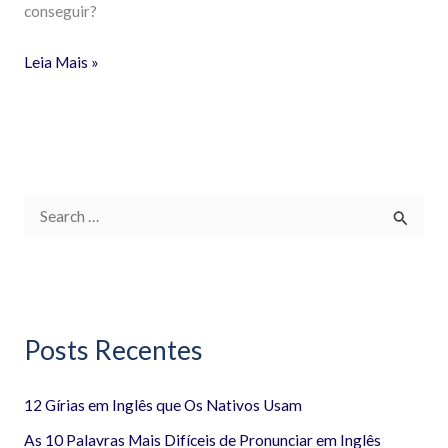
conseguir?
Leia Mais »
P
e
s
q
Posts Recentes
u
i
12 Gírias em Inglês que Os Nativos Usam
s
a
As 10 Palavras Mais Difíceis de Pronunciar em Inglês