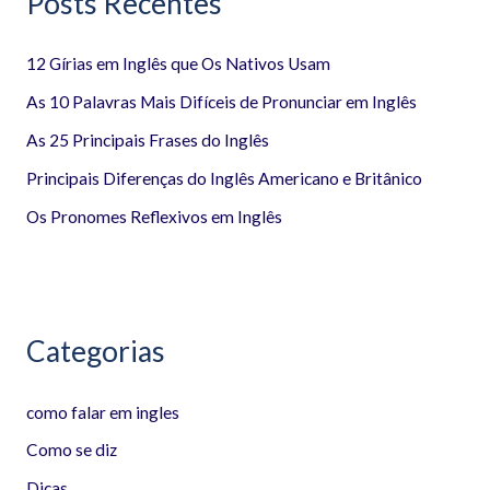
Posts Recentes
i
12 Gírias em Inglês que Os Nativos Usam
s
a
As 10 Palavras Mais Difíceis de Pronunciar em Inglês
r
As 25 Principais Frases do Inglês
p
Principais Diferenças do Inglês Americano e Britânico
o
Os Pronomes Reflexivos em Inglês
r
:
Categorias
como falar em ingles
Como se diz
Dicas