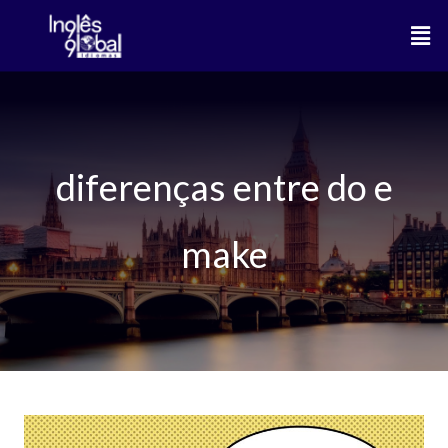
Ir
Men
para
o
conteúdo
diferenças entre do e
make
DIFERENÇAS