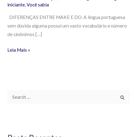
iniciante
,
Você sabia
DIFERENÇAS ENTRE MAKE E DO. A língua portuguesa
sem dúvida alguma possui um vasto vocabulário e número
de sinônimos […]
Leia Mais »
P
e
s
q
u