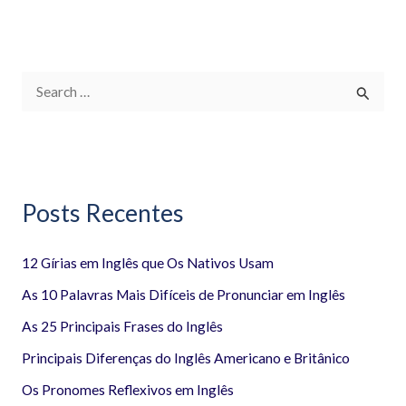
P
e
s
q
Posts Recentes
u
i
12 Gírias em Inglês que Os Nativos Usam
s
a
As 10 Palavras Mais Difíceis de Pronunciar em Inglês
r
As 25 Principais Frases do Inglês
p
Principais Diferenças do Inglês Americano e Britânico
o
Os Pronomes Reflexivos em Inglês
r