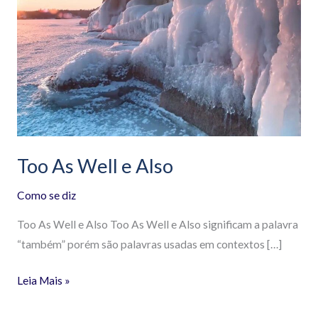
As
Well
e
Also
Too As Well e Also
Como se diz
Too As Well e Also Too As Well e Also significam a palavra
“também” porém são palavras usadas em contextos […]
Leia Mais »