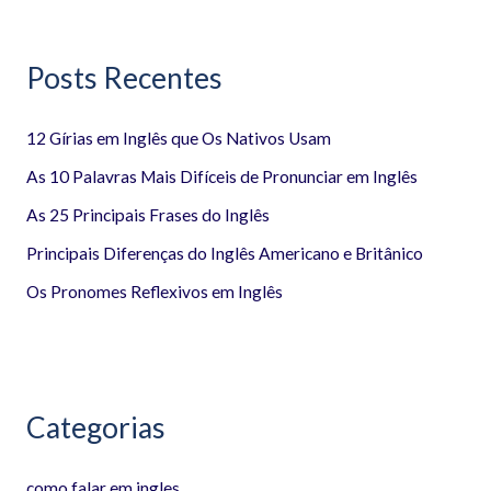
s
q
Posts Recentes
u
i
12 Gírias em Inglês que Os Nativos Usam
s
a
As 10 Palavras Mais Difíceis de Pronunciar em Inglês
r
As 25 Principais Frases do Inglês
p
Principais Diferenças do Inglês Americano e Britânico
o
Os Pronomes Reflexivos em Inglês
r
:
Categorias
como falar em ingles