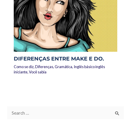
DIFERENÇAS ENTRE MAKE E DO.
Como se diz
,
Diferenças
,
Gramática
,
Inglês básico inglês
iniciante
,
Você sabia
P
e