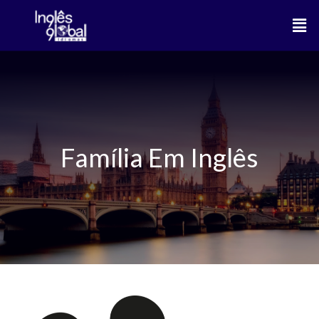
Ir
Men
para
o
conteúdo
Família Em Inglês
Família