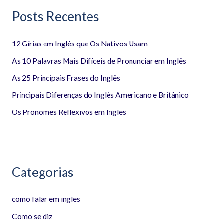
Posts Recentes
u
i
12 Gírias em Inglês que Os Nativos Usam
s
a
As 10 Palavras Mais Difíceis de Pronunciar em Inglês
r
As 25 Principais Frases do Inglês
p
Principais Diferenças do Inglês Americano e Britânico
o
Os Pronomes Reflexivos em Inglês
r
:
Categorias
como falar em ingles
Como se diz