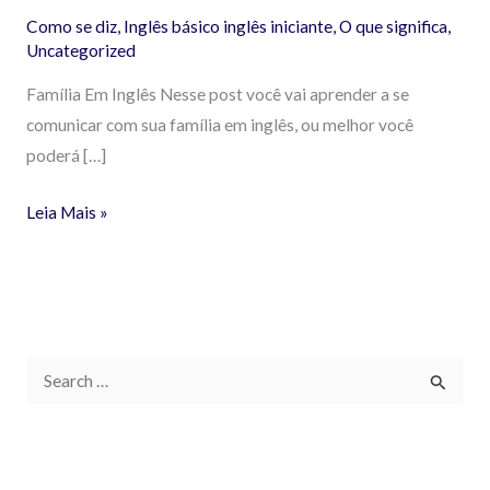
Como se diz
,
Inglês básico inglês iniciante
,
O que significa
,
Uncategorized
Família Em Inglês Nesse post você vai aprender a se
comunicar com sua família em inglês, ou melhor você
poderá […]
Leia Mais »
P
e
s
q