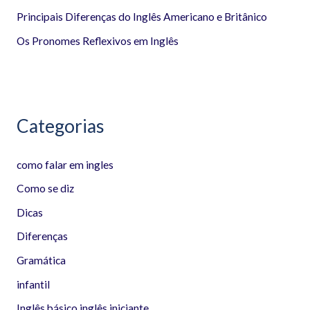
p
Principais Diferenças do Inglês Americano e Britânico
o
Os Pronomes Reflexivos em Inglês
r
:
Categorias
como falar em ingles
Como se diz
Dicas
Diferenças
Gramática
infantil
Inglês básico inglês iniciante