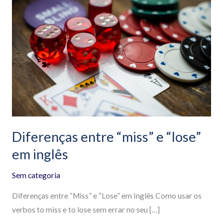
entre
“miss”
e
“lose”
em
inglês
Diferenças entre “miss” e “lose”
em inglês
Sem categoria
Diferenças entre “Miss” e “Lose” em Inglês Como usar os
verbos to miss e to lose sem errar no seu […]