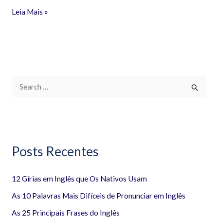
Leia Mais »
P
e
s
q
Posts Recentes
u
i
12 Gírias em Inglês que Os Nativos Usam
s
a
As 10 Palavras Mais Difíceis de Pronunciar em Inglês
r
As 25 Principais Frases do Inglês