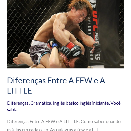
Entre
A
FEW
e
A
LITTLE
Diferenças Entre A FEW e A
LITTLE
Diferenças
,
Gramática
,
Inglês básico inglês iniciante
,
Você
sabia
Diferenças Entre A FEW e A LITTLE: Como saber quando
usá-las em cada caso. As palavras a few e a […]