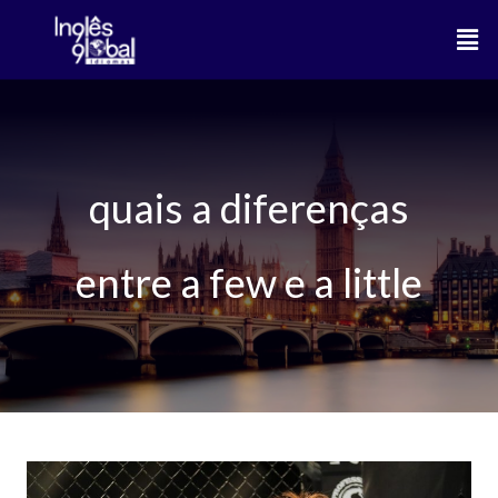
Ir
Men
para
o
conteúdo
quais a diferenças
entre a few e a little
Diferenças