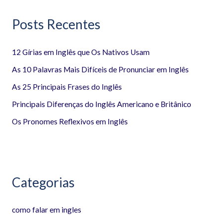
q
Posts Recentes
u
i
12 Gírias em Inglês que Os Nativos Usam
s
a
As 10 Palavras Mais Difíceis de Pronunciar em Inglês
r
As 25 Principais Frases do Inglês
p
Principais Diferenças do Inglês Americano e Britânico
o
Os Pronomes Reflexivos em Inglês
r
:
Categorias
como falar em ingles