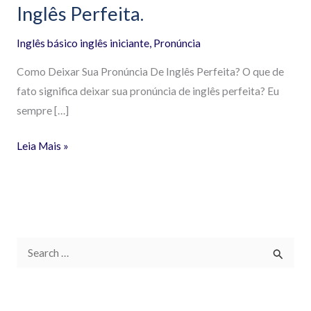
Deixar
Inglês Perfeita.
Sua
Inglês básico inglês iniciante
,
Pronúncia
Pronúncia
De
Como Deixar Sua Pronúncia De Inglês Perfeita? O que de
Inglês
fato significa deixar sua pronúncia de inglês perfeita? Eu
Perfeita.
sempre […]
Leia Mais »
P
e
s