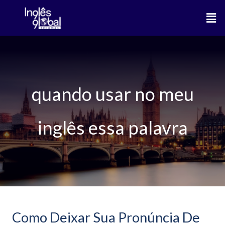
Ir
Men
para
o
conteúdo
quando usar no meu
inglês essa palavra
Como Deixar Sua Pronúncia De
Como