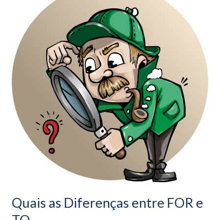
as
Diferenças
entre
FOR
e
TO.
Quais as Diferenças entre FOR e
TO.