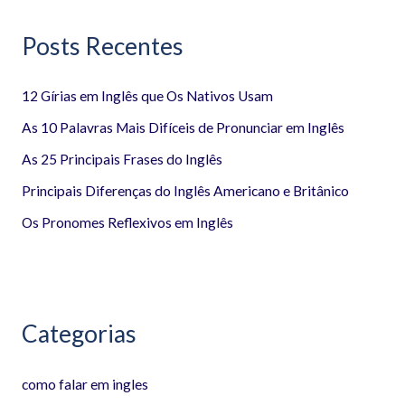
q
Posts Recentes
u
i
12 Gírias em Inglês que Os Nativos Usam
s
a
As 10 Palavras Mais Difíceis de Pronunciar em Inglês
r
As 25 Principais Frases do Inglês
p
Principais Diferenças do Inglês Americano e Britânico
o
Os Pronomes Reflexivos em Inglês
r
:
Categorias
como falar em ingles