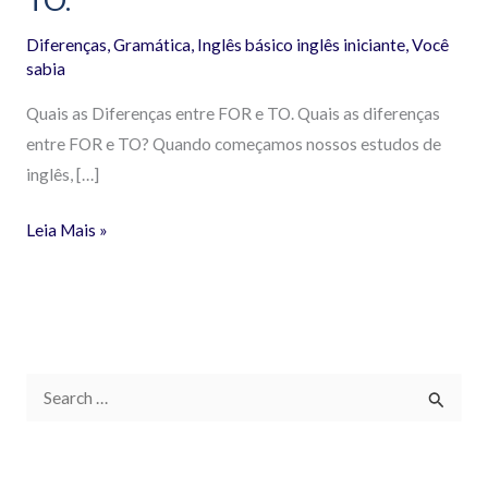
Diferenças
,
Gramática
,
Inglês básico inglês iniciante
,
Você
sabia
Quais as Diferenças entre FOR e TO. Quais as diferenças
entre FOR e TO? Quando começamos nossos estudos de
inglês, […]
Leia Mais »
P
e
s