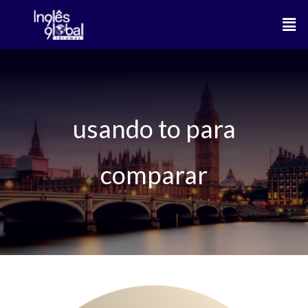
Ir
Men
para
o
conteúdo
usando to para
comparar
Quais