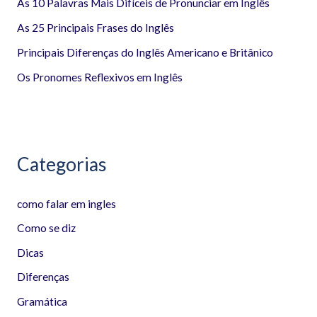
a
As 10 Palavras Mais Difíceis de Pronunciar em Inglês
r
As 25 Principais Frases do Inglês
p
Principais Diferenças do Inglês Americano e Britânico
o
Os Pronomes Reflexivos em Inglês
r
:
Categorias
como falar em ingles
Como se diz
Dicas
Diferenças
Gramática