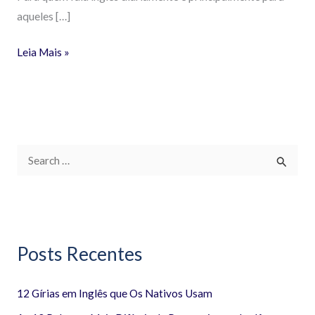
aqueles […]
Leia Mais »
P
e
s
q
Posts Recentes
u
i
12 Gírias em Inglês que Os Nativos Usam
s