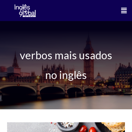
Ir
Men
para
o
conteúdo
verbos mais usados
no inglês
Os