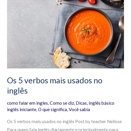
5
verbos
mais
usados
no
inglês
Os 5 verbos mais usados no
inglês
como falar em ingles
,
Como se diz
,
Dicas
,
Inglês básico
inglês iniciante
,
O que significa
,
Você sabia
Os 5 verbos mais usados no inglês Post by teacher Nelisse
Para quem fala inglês diariamente e principalmente para