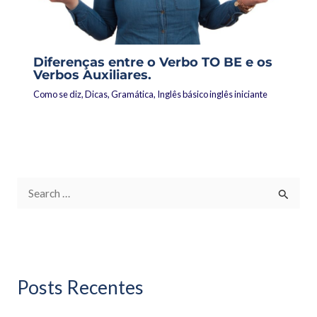
Diferenças entre o Verbo TO BE e os
Verbos Auxiliares.
Como se diz
,
Dicas
,
Gramática
,
Inglês básico inglês iniciante
P
e
s
q
Posts Recentes
u
i