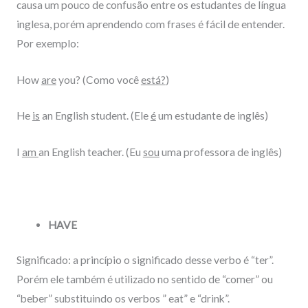
causa um pouco de confusão entre os estudantes de língua
inglesa, porém aprendendo com frases é fácil de entender.
Por exemplo:
How
are
you? (Como você
está?
)
He
is
an English student. (Ele
é
um estudante de inglês)
I
am
an English teacher. (Eu
sou
uma professora de inglês)
HAVE
Significado: a princípio o significado desse verbo é “ter”.
Porém ele também é utilizado no sentido de “comer” ou
“beber” substituindo os verbos ” eat” e “drink”.