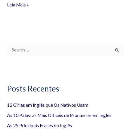
Leia Mais »
P
e
s
q
Posts Recentes
u
i
12 Gírias em Inglês que Os Nativos Usam
s
a
As 10 Palavras Mais Difíceis de Pronunciar em Inglês
r
As 25 Principais Frases do Inglês