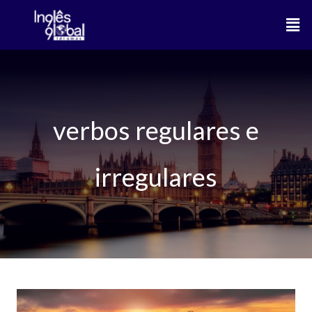
Ir
Men
para
o
conteúdo
verbos regulares e
irregulares
O