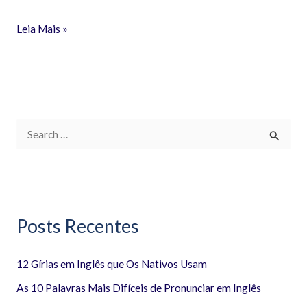
Leia Mais »
P
e
s
q
Posts Recentes
u
i
12 Gírias em Inglês que Os Nativos Usam
s
a
As 10 Palavras Mais Difíceis de Pronunciar em Inglês