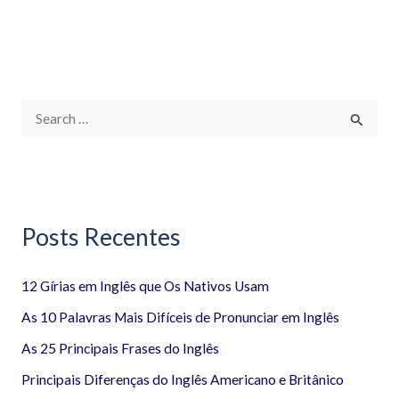
P
e
s
q
Posts Recentes
u
i
12 Gírias em Inglês que Os Nativos Usam
s
a
As 10 Palavras Mais Difíceis de Pronunciar em Inglês
r
As 25 Principais Frases do Inglês
p
Principais Diferenças do Inglês Americano e Britânico
o