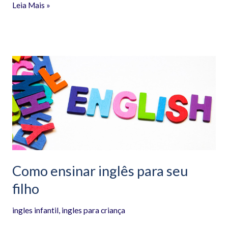
Leia Mais »
Como
ensinar
inglês
para
seu
filho
Como ensinar inglês para seu
filho
ingles infantil
,
ingles para criança